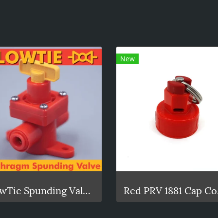
New
BlowTie Spunding Valve / Adjustable Pressure Relief Valve
Re