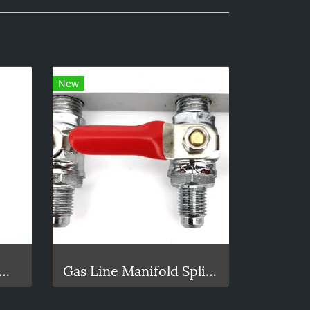
New
d PRV 1881 Cap Combo
Gas Line Manifold Splitter 3 ways (MFL Thread)