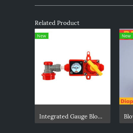
Related Product
New
New
Integrated Gauge BlowTie Spunding Valve Kit (0-15psi)