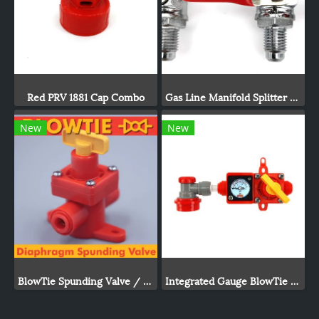
Red PRV 1881 Cap Combo
Gas Line Manifold Splitter 3 ways (MFL Thread)
New
New
BlowTie Spunding Valve / Adjustable Pressure Relief Valve
Integrated Gauge BlowTie Spunding Valve Kit (0-15psi)