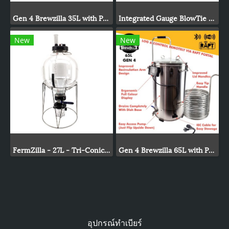
Gen 4 Brewzilla 35L with Pump 1900/500w - 220-240V AC
Integrated Gauge BlowTie Spunding Valve Kit (0-15psi)
New
New
FermZilla - 27L - Tri-Conical Uni Tank Fermenter Gen3
Gen 4 Brewzilla 65L with Pump 1900/500w - 220-240V AC
อุปกรณ์ทำเบียร์