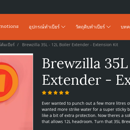
motions
อุปกรณ์ทำเบียร์
วัตถุดิบทำเบียร์
บท
ต้มเบียร์
Brewzilla 35L - 12L Boiler Extender - Extension Kit
Brewzilla 35L 
Extender - Ex
Ever wanted to punch out a few more litres o
wanted more strike water for a super sticky 
like a bit of extra protection. Now theres a s
that allows 12L headroom. Turn that 35L Brew