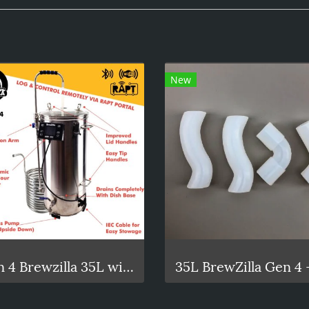
New
Gen 4 Brewzilla 35L with Pump 1900/500w - 220-240V AC