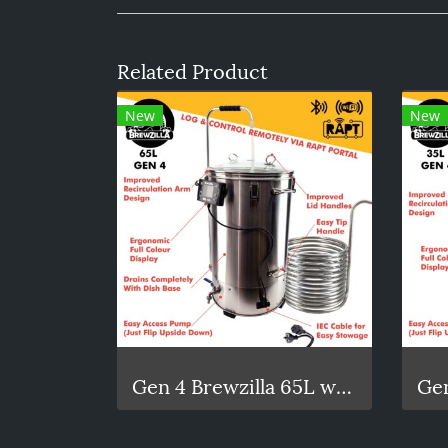
Related Product
New
New
Gen 4 Brewzilla 65L with Pump 1900/500w - 220-240V AC