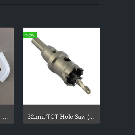
New
35L BrewZilla Gen 4 - Silicone Pump Tubing Kit
32mm TCT Hole Saw (Tungsten Carbide Tipped)