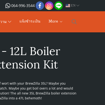
064-996-3544
EN
แจ้งชำระเงิน
More
ความ
- 12L Boiler
tension Kit
f wort with your BrewZilla 35L? Maybe you
batch. Maybe you get boil overs a lot and would
olution! The all new 35L BrewZilla boiler extension
Zilla into a 47L behemoth!