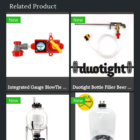
Related Product
New
New
Integrated Gauge BlowTie Spunding Valve Kit (0-15psi)
Duotight Bottle Filler Beer Gun
New
New