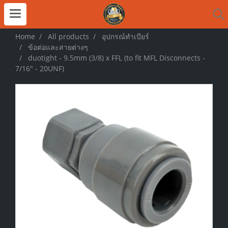
Home
All products
อุปกรณ์ทำเบียร์
ข้อต่อและสายต่างๆ
duotight - 9.5mm (3/8) x FFL (to fit MFL Disconnects -
7/16" - 20UNF)