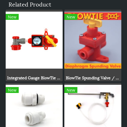
Related Product
New
New
Integrated Gauge BlowTie Spunding Valve Kit (0-15psi)
BlowTie Spunding Valve / Adjustable Pressure Relief Valve
New
New