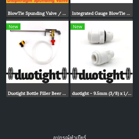
BlowTie Spunding Valve / Adjustable Pressure Relief Valve
Integrated Gauge BlowTie Spunding Valve Kit (0-15psi)
New
New
Duotight Bottle Filler Beer Gun
duotight - 9.5mm (3/8) x 1/4 Male
อุปกรณ์ทำเบียร์