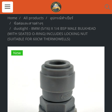
Home
All products
อุปกรณ์ทำเบียร์
ข้อต่อและสายต่างๆ
duotight - 8MM (5/16) X 1/4 BSP MALE BULKHEAD
(WITH SEATED O-RING) INCLUDES LOCKING NUT
(SUITABLE FOR 60CM THERMOWELLS)
New