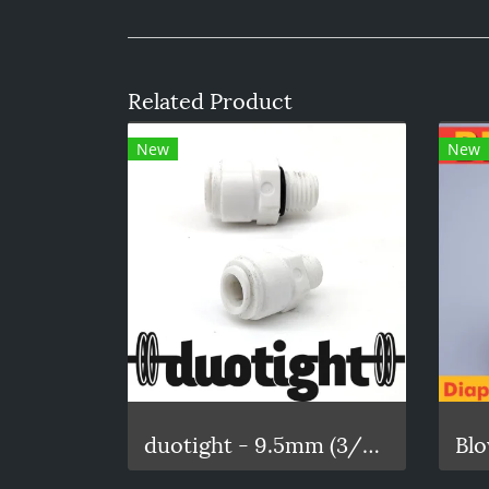
Related Product
New
New
duotight - 9.5mm (3/8) x 1/4 Male