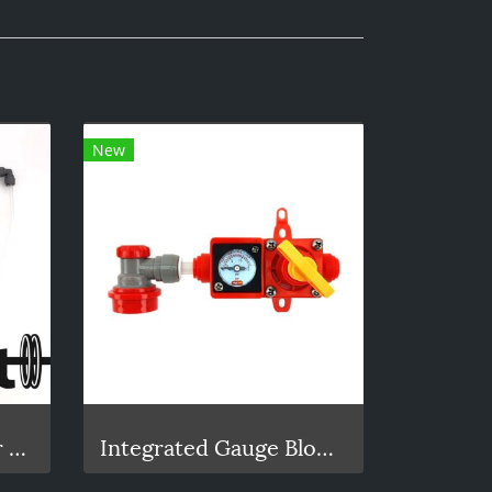
New
Duotight Bottle Filler Beer Gun
Integrated Gauge BlowTie Spunding Valve Kit (0-15psi)