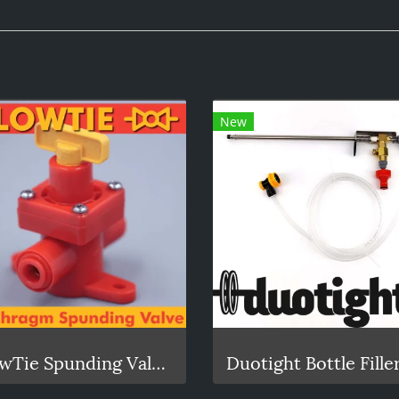
New
BlowTie Spunding Valve / Adjustable Pressure Relief Valve