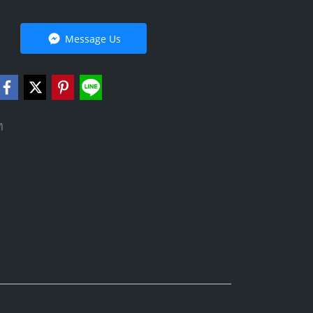
Message Us
ๆ