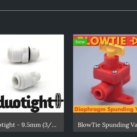
New
duotight - 9.5mm (3/8) x 1/4 Male