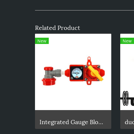
Related Product
New
New
Integrated Gauge BlowTie Spunding Valve Kit (0-15psi)