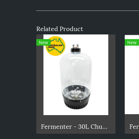
Related Product
New
New
Fermenter - 30L Chubby Pressure Fermenter With Spunding Valve