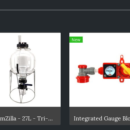
New
FermZilla - 27L - Tri-Conical Uni Tank Fermenter Gen3