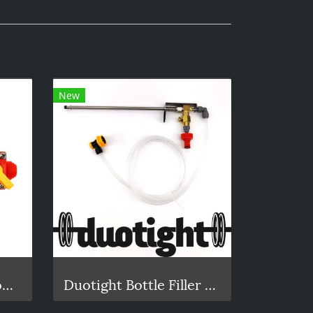
New
Integrated Gauge BlowTie Spunding Valve Kit (0-15psi)
Duotight Bottle Filler Beer Gun