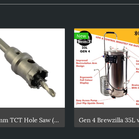
New
32mm TCT Hole Saw (Tungsten Carbide Tipped)