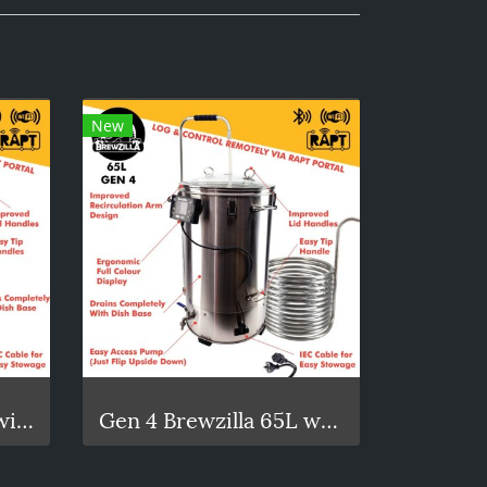
New
Gen 4 Brewzilla 35L with Pump 1900/500w - 220-240V AC
Gen 4 Brewzilla 65L with Pump 1900/500w - 220-240V AC