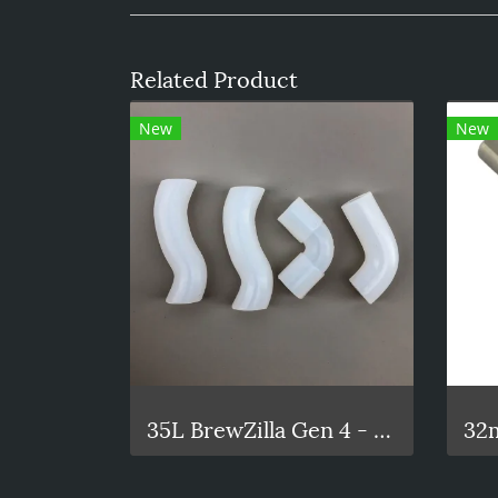
Related Product
New
New
35L BrewZilla Gen 4 - Silicone Pump Tubing Kit