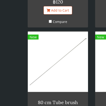
฿120
Add to Cart
Compare
New
New
80 cm Tube brush