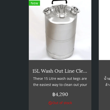
New
15L Wash Out Line Cleaning Keg
These 15 Litre wash out kegs are
น้ำย
the easiest way to clean out your
ล้า
beer lines AND your keg coupler.
ผสมน
฿4,290
Simply fill your washout keg with
5แกล
Out of stock
a mixture of Star San and warm
สัม
water. Attach your coupler like
จากน