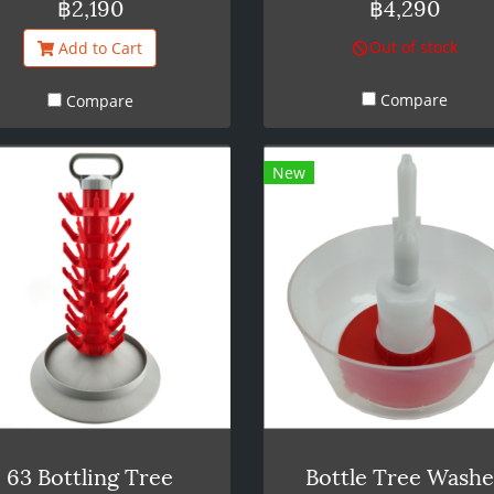
฿2,190
฿4,290
ฆ่าเชื้อ
การล้าง StellarClean และน้ำอ
Out of stock
Add to Cart
สวมข้อต่อตามปกติ แล้วเปิดก๊อก
แนะนำให้ทิ้งส่วนผสมไว้ในสาย
Compare
Compare
เวลาอย่างน้อย 5 นาที แล้วล้า
ด้วยน้ำอุ่น สามารถใช้ Stellarsa
เช่นกันเพื่อให้แน่ใจว่าสายและ
New
แตนเลสของคุณสะอาด โดยใ
อัตราส่วน 1.5 มล. ต่อ 1 ลิตร ข้
x1 - A-Type Spear - ท่อซิลิโค
Tube x1 - D-Type Spear - สา
ซิลิโคน Dip Tube x1 - Corni
Keg Lid กับ PRV ถัง Washout
10 ลิตรทำจากpassivated
stainlessทั้งหมด เช่นเดียวกับ
ขนาด 19 ลิตรตัวใหม่ของเรา 
Washout ยังมีการรับประกัน 5 ป
ด้วย
63 Bottling Tree
Bottle Tree Washe