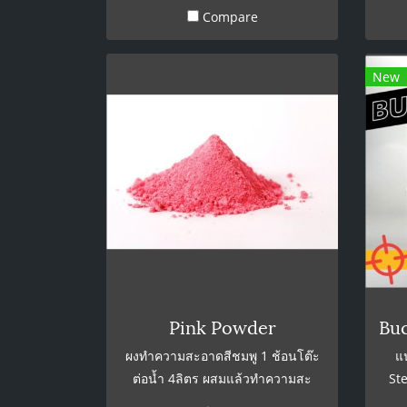
Compare
normal, and open your tap. We
recommend letting the mixture
sit in the lines for a minimum of
New
5 minutes. Then flush with water.
Type A and D
Pink Powder
ผงทำความสะอาดสีชมพู 1 ช้อนโต๊ะ
แน
ต่อน้ำ 4ลิตร ผสมแล้วทำความสะ
St
ภาชนะแล้วล้างออกด้วยน้ำเปล่า
สะอ