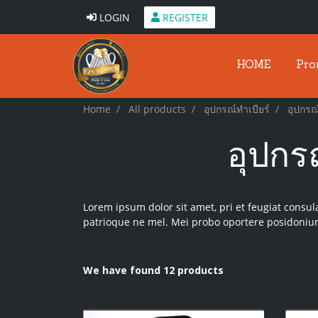
LOGIN
REGISTER
HOME
Pro
Home
All products
อุปกรณ์ทำเบียร์
อุปกรณ
อุปกร
Lorem ipsum dolor sit amet, pri et feugiat consul
patrioque ne mel. Mei probo oportere posidonium 
We have found 12 products