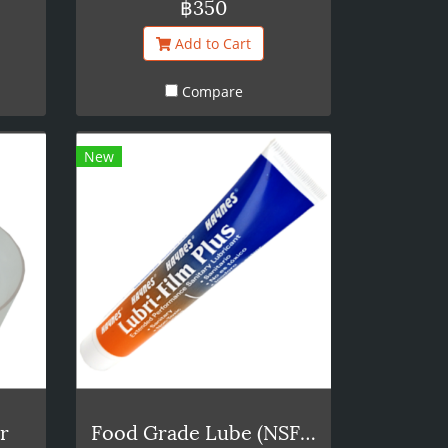
฿350
ุ่น
 เรา
Add to Cart
เป็น
Compare
งออก
n ได้
ก๊อกส
New
ช้
อมูล:
น Dip
ยยาง
lius
 ขนาด
ถัง
ถัง
ีอีก
r
Food Grade Lube (NSF H1 Approved) 50g