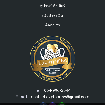
สามารถใช้ถังหมักนี้สำหรับการ
นอกจากนี้ ถังนี้ยังได้รับการ
อุปกรณ์ทำเบียร์
ถ่ายโอนแบบปิดและลดการ
ทดสอบแรงดันด้วย อย่างไร
สัมผัสออกซิเจนได้ โดยที่ไม่
ก็ตาม เราแนะนำให้คุณทดสอบ
แจ้งชำระเงิน
สัมผัสอากาศ ลดการติดเชื้อได้
ถังนี้ซ้ำทุก ๆ 2 ปี
เป็นอย่างดี ผนังของ All
ติดต่อเรา
Rounder นั้นใสมาก คุณ
สามารถมองเห็นสิ่งที่เกิดขึ้น
ภายในได้ ว่าการหมักเป็น
อย่างไร การตกตะกอนของยีสต์
ฯลฯ พลาสติก PET ่สามารถเก็บ
แก๊สได่ดีกว่าถังชนิดอื่นๆ และถัง
จะไม่มีกลิ่นไม่แตกง่ายเหมือน
แก้ว น้ำหนักเบา ตัวถังทนต่อ
แรงกระแทกแต่น้ำหนักเบาและ
ใช้งานง่าย หมายเหตุสำคัญ: ไม่
ควรใช้ถังนี้กับของเหลวร้อน
Tel
064-996-3544
ห้ามใส่ของเหลวในถังนี้เกิน
E-mail
contact.ezytobrew@gmail.com
50C มันจะทำให้ถังละลาย