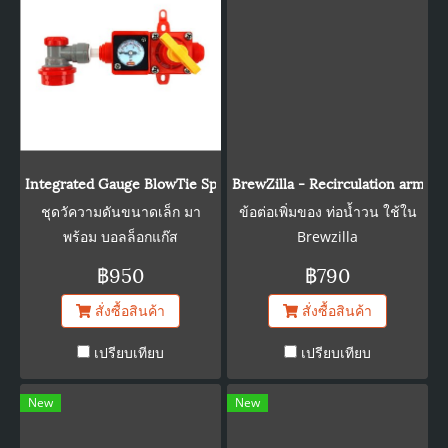
features a CO2 purge, which
helps to prevent oxidation
during filling. These
features, coupled with a
CO2 jacketing tube for
bottle purging and
ergonomic valve actuators,
Integrated Gauge BlowTie Spunding Valve Kit (0-15psi)
BrewZilla - Recirculation arm Ex
makes filling bottles faster,
ชุดวัความดันขนาดเล็ก มา
ข้อต่อเพิ่มของ ท่อน้ำวน ใช้ใน
intuitive, more accurate,
พร้อม บอลล็อกแก๊ส
Brewzilla
and easier than ever!
฿950
฿790
Because the Bottle Filler
Beer Gun doesn't require a
สั่งซื้อสินค้า
สั่งซื้อสินค้า
pressurizing stopper, you
can fill a bottle of any depth
เปรียบเทียบ
เปรียบเทียบ
without buying different
stem lengths or adding
New
New
plastic hose extensions.
Includes: 1 x Bottle Filler