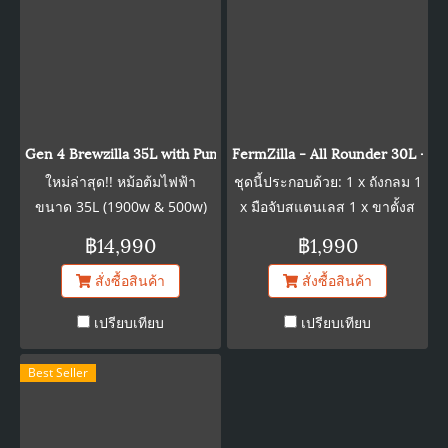
ประกอบไปด้วย -Body ของ
Kegerator -MK4 KegLand
Regulator พร้อม duotight
fitting ขนาด 8 มม. (KL06880)
-ชั้นวางตะแกรง -พลาสติกสีดำ
รอบถาดรองน้ำ -ล้อเลื่อน -ตัว
Gen 4 Brewzilla 35L with Pump 1900/500w - 220-240V AC
FermZilla - All Rounder 30L -Sta
ยึดกระบอกสูบ CO2 (ออกแบบให้
ใหม่ล่าสุด!! หม้อต้มไฟฟ้า
ชุดนี้ประกอบด้วย: 1 x ถังกลม 1
เหมาะกับถังแก๊สขนาด 2.6 กก.)
ขนาด 35L (1900w & 500w)
x มือจับสแตนเลส 1 x ขาตั้งส
-ราวกันตกชุบโครเมียม
จบในหม้อเดียวสำหรับการต้ม
แตนเลส 304 1 x แอร์ล็อค 1 x
฿14,990
฿1,990
เหมาะสำหรับมือใหม่ จัดเก็บง่าย
ฝาปิดแรงดัน 1 x สติกเกอร์
สั่งซื้อสินค้า
สั่งซื้อสินค้า
เคลื่อนย้ายสะดวก
อุณหภูมิดิจิตอล 1 x 2.5bar
วาล์วระบายความดันสีแดง 1 x
เปรียบเทียบ
เปรียบเทียบ
สติ๊กเกอร์ ถังหมักนี้ทำมาจาก
PET ที่เรียบเป็นพิเศษ ดังนั้นจึง
Best Seller
ทำความสะอาดได้ง่าย ช่องเปิด
ขนาดใหญ่ 120 มม. ถังหมักนี้ได้
รับได้สูงสุด 2.5 บาร์ คุณ