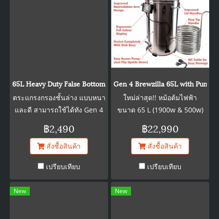
65L Heavy Duty False Bottom for DigiBoil and BrewZilla
Gen 4 Brewzilla 65L with Pump
ตระแกรงกรองชั้นล่าง แบบหนา
ใหม่ล่าสุด!! หม้อต้มไฟฟ้า
และดี สามารถใช้ได้ทัง Gen 4
ขนาด 65 L (1900w & 500w)
และ Gen 3.1.1
จบในหม้อเดียวสำหรับการต้ม
฿2,490
฿22,990
เหมาะสำหรับมือใหม่ จัดเก็บง่าย
สั่งซื้อสินค้า
สั่งซื้อสินค้า
เคลื่อนย้ายสะดวก
เปรียบเทียบ
เปรียบเทียบ
New
New