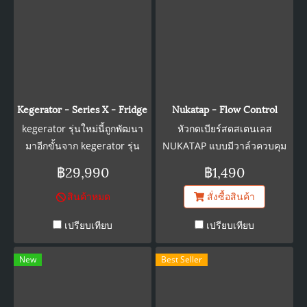
Kegerator - Series X - Fridge with castor wheels, drip tray, shel
Nukatap - Flow Control
kegerator รุ่นใหม่นี้ถูกพัฒนา
หัวกดเบียร์สดสเตนเลส
มาอีกขั้นจาก kegerator รุ่น
NUKATAP แบบมีวาล์วควบคุม
Series 4 kegerator Series X
การไหล
฿29,990
฿1,490
ตัวใหม่นี้มีการพัฒนาที่โดดเด่น
สินค้าหมด
สั่งซื้อสินค้า
หลายด้านดังนี้ -ประหยัด
พลังงานมากขึ้น 10% -ระบาย
เปรียบเทียบ
เปรียบเทียบ
ความร้อนเร็วขึ้น 15% และ
ระบายความร้อนได้ดีในสภาพ
New
Best Seller
อากาศที่ร้อนขึ้น -ผนังหนาขึ้น
เพื่อฉนวนที่ดีขึ้น -ใส่ได้ 4 ถัง
เบียร์ (จำหน่ายแยก) ชุดนี้