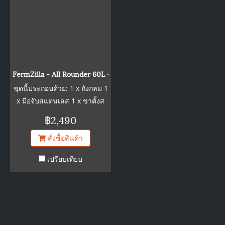
สามารถใช้ถังหมักนี้สำหรับการ
ถ่ายโอนแบบปิดและลดการ
สัมผัสออกซิเจนได้ โดยที่ไม่
สัมผัสอากาศ ลดการติดเชื้อได้
เป็นอย่างดี ผนังของ All
Rounder นั้นใสมาก คุณ
FermZilla - All Rounder 60L -Starter Kit - Includes Stand, Tank,
สามารถมองเห็นสิ่งที่เกิดขึ้น
ชุดนี้ประกอบด้วย: 1 x ถังกลม 1
ภายในได้ ว่าการหมักเป็น
x มือจับสแตนเลส 1 x ขาตั้งส
อย่างไร การตกตะกอนของยีสต์
แตนเลส 304 1 x แอร์ล็อค 1 x
฿2,490
ฯลฯ พลาสติก PET ่สามารถเก็บ
ฝาปิดแรงดัน 1 x สติกเกอร์
แก๊สได่ดีกว่าถังชนิดอื่นๆ และถัง
สั่งซื้อสินค้า
อุณหภูมิดิจิตอล 1 x 2.5bar
จะไม่มีกลิ่นไม่แตกง่ายเหมือน
วาล์วระบายความดันสีแดง 1 x
แก้ว น้ำหนักเบา ตัวถังทนต่อ
เปรียบเทียบ
สติ๊กเกอร์ ถังหมักนี้ทำมาจาก
แรงกระแทกแต่น้ำหนักเบาและ
PET ที่เรียบเป็นพิเศษ ดังนั้นจึง
ใช้งานง่าย หมายเหตุสำคัญ: ไม่
ทำความสะอาดได้ง่าย ช่องเปิด
ควรใช้ถังนี้กับของเหลวร้อน
ขนาดใหญ่ 120 มม. ถังหมักนี้ได้
ห้ามใส่ของเหลวในถังนี้เกิน
รับได้สูงสุด 2.5 บาร์ คุณ
50C มันจะทำให้ถังละลาย