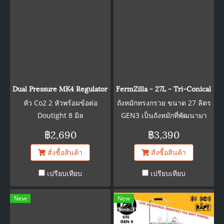
Beer Gun Unit with gas and
liquid trigger with silicone
tip. Replacement Tips can
be found here. 1 x 1/4" x
6.35mm duotight fitting 1 x
Red Gas Carbonation Cap x
6.35mm Male duotight
Dual Pressure MK4 Regulator - Type 30 - NEW 8mm x FFL duoti
FermZilla - 27L - Tri-Conical 
fitting (Connect your gas
หัว Co2 2 หัวพร้อมข้อต่อ
ถังหมักทรงกรวย ขนาด 27 ลิตร
ball lock line directly to the
Doutight 8 มิล
GEN3 เป็นถังหมักที่พัฒนามา
unit, no longer a permanent
จาก Gen2 ที่ทำให้การหมัก
฿2,690
฿3,390
fitting!) 1 x 1.5-2m Length of
สะดวกสบายมากขึ้น
4mm x 8mm EVABarrier
สั่งซื้อสินค้า
สั่งซื้อสินค้า
Hosing 1 x 8mm
Compression x 8mm female
เปรียบเทียบ
เปรียบเทียบ
duotight fitting Elbow 1 x
8mm duotight x
New
New
Yellow/Black liquid ball lock
disconnect