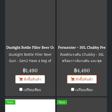
Duotight Bottle Filler Beer Gun
Fermenter - 30L Chubby Pressur
duotight Bottle Filler Beer
ถังหมักแรงดัน Chubby - 30L
Gun - Gen2 Have a keg of
พร้อมวาวล์แรงดัน และชุด
beer, but want to fill some
บอล+สาย ครบจบการหมักในถัง
฿1,490
฿4,490
bottles to take with you to
เดียวพร้อมหูจับสแตนเลส สินค้า
สั่งซื้อสินค้า
สั่งซื้อสินค้า
the game, beach, or friend's
จากประเทศออสเตรเลีย ขนาด:
house? The BeerGun is a
สูง = 595 มิลลิเมตร กว้าง =
เปรียบเทียบ
เปรียบเทียบ
great way to fill bottles from
300มิลลิเมตร โดยรอบ
a keg. Every part that comes
New
New
into contact with your beer
is stainless steel. This unit