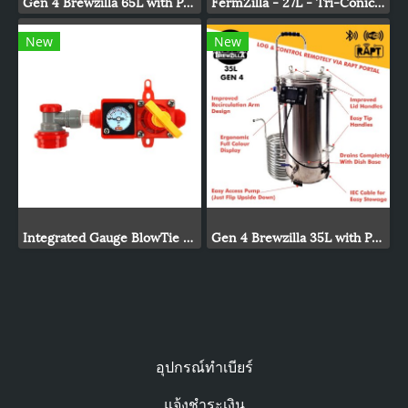
Gen 4 Brewzilla 65L with Pump 1900/500w - 220-240V AC
FermZilla - 27L - Tri-Conical Uni Tank Fermenter Gen3
New
New
Integrated Gauge BlowTie Spunding Valve Kit (0-15psi)
Gen 4 Brewzilla 35L with Pump 1900/500w - 220-240V AC
อุปกรณ์ทำเบียร์
แจ้งชำระเงิน