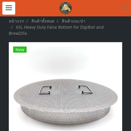
หน้าแรก
สินค้าทั้งหมด
สินค้าแนะนำ
65L Heavy Duty False Bottom for DigiBoil and
BrewZilla
New