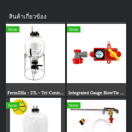
สินค้าเกี่ยวข้อง
New
New
FermZilla - 27L - Tri-Conical Uni Tank Fermenter Gen3
Integrated Gauge BlowTie Spunding Valve Kit (0-15psi)
New
New