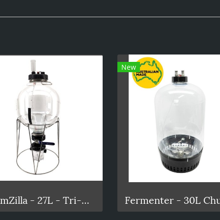
New
FermZilla - 27L - Tri-Conical Uni Tank Fermenter Gen3