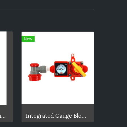
New
Fermenter - 30L Chubby Pressure Fermenter With Spunding Valve
Integrated Gauge BlowTie Spunding Valve Kit (0-15psi)