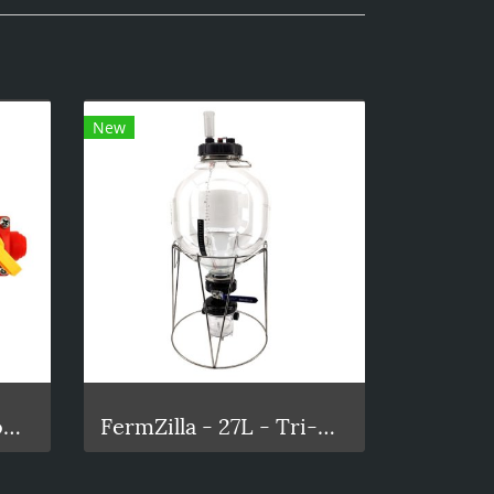
New
Integrated Gauge BlowTie Spunding Valve Kit (0-15psi)
FermZilla - 27L - Tri-Conical Uni Tank Fermenter Gen3