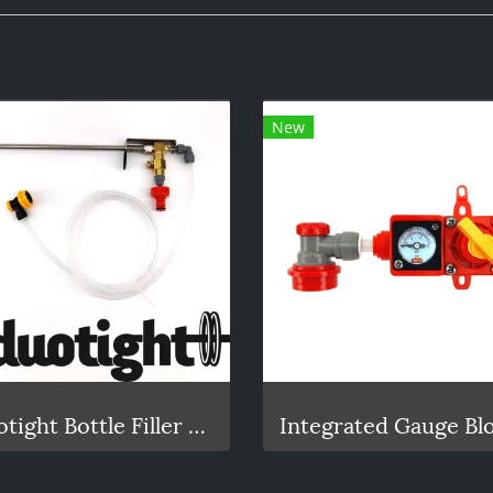
New
Duotight Bottle Filler Beer Gun