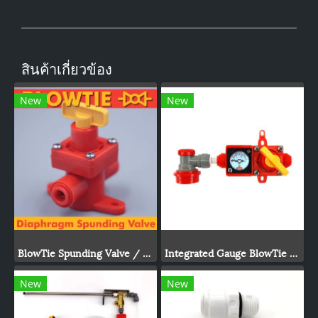
สินค้าเกี่ยวข้อง
New
New
BlowTie Spunding Valve / Adjustable Pressure Relief Valve
Integrated Gauge BlowTie Spunding Valve Kit (0-15psi)
New
New