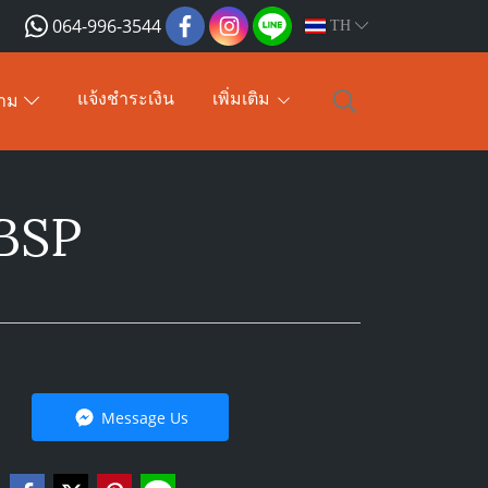
064-996-3544
TH
แจ้งชำระเงิน
เพิ่มเติม
าม
 BSP
Message Us