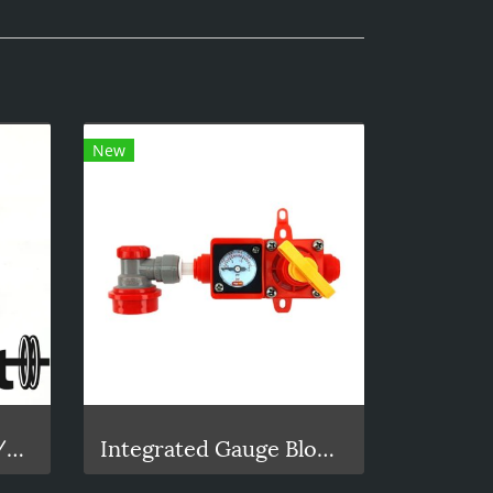
New
duotight - 9.5mm (3/8) x 1/4 Male
Integrated Gauge BlowTie Spunding Valve Kit (0-15psi)