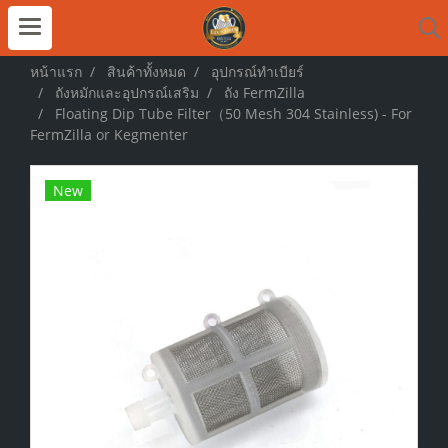
หน้าแรก
สินค้าทั้งหมด
อุปกรณ์ทำเบียร์
ถังหมักและอุปกรณ์เสริม
ถัง FermZilla
Floating Dip Tube Filter（50 Mesh 304 Stainless) - For
FermZilla or Kegmenter
New