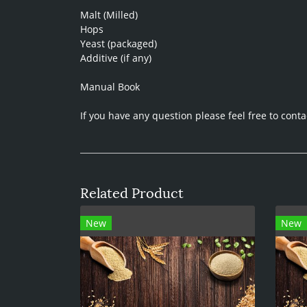
Malt (Milled)
Hops
Yeast (packaged)
Additive (if any)
Manual Book
If you have any question please feel free to con
Related Product
New
New