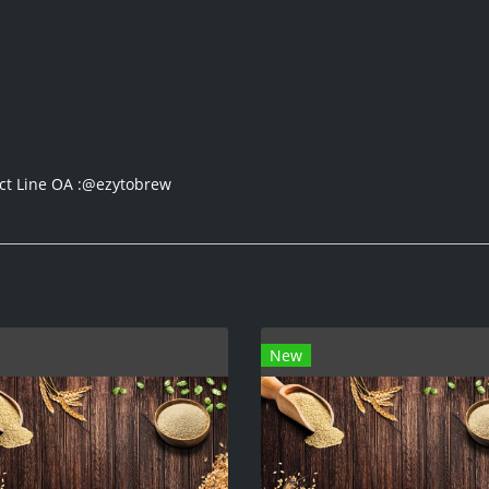
tact Line OA :@ezytobrew
New